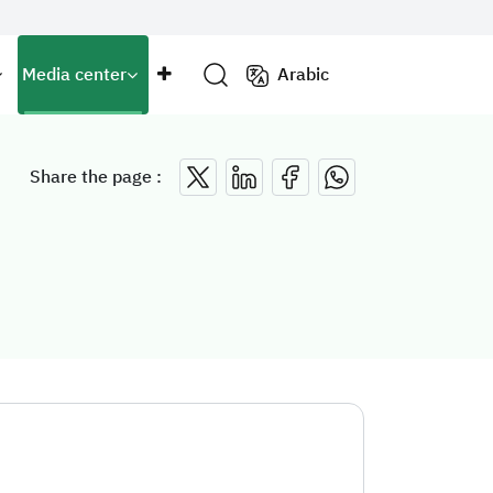
Media center
Arabic
Share the page :