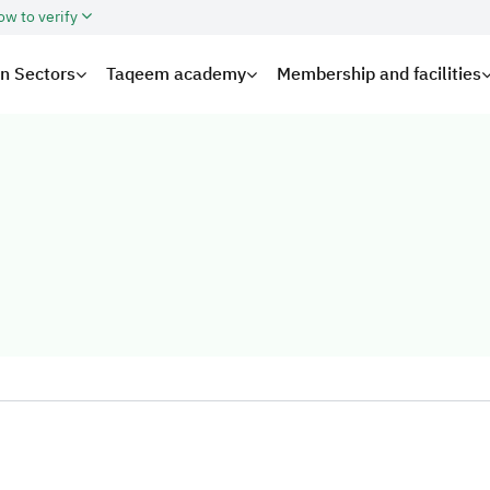
ow to verify
on Sectors
Taqeem academy
Membership and facilities