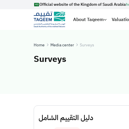
Official website of the Kingdom of Saudi Arabia
h
About Taqeem
Valuati
Home
Media center
Surveys
Surveys
دليل التقييم الشامل