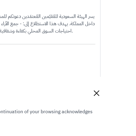
داخل المملكة. يهدف هذا الاستطلاع إلى: - جمع الآرا
احتياجات السوق المحلي بكفاءة وشفافية. نقدر مساهمتكم في تطوير المهنة، ونؤكد أن جميع الإجابات سيتم التعامل معها بسرية تامة وتُستخدم لأغراض الدراسة والتطوير فقط.
Continuation of your browsing acknowledges