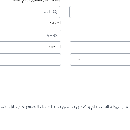
رقم السجل التجاري/الرقم الموحد
التصنيف
VFR3
المنطقة
د من سهولة الاستخدام و ضمان تحسين تجربتك أثناء التصفح. من خلال الاستم
ت المرخصة"