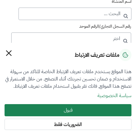
اسم المنشأة
رقم السجل التجاري/الرقم الموحد
رقم الترخيص
ملفات تعريف الارتباط
هذا الموقع يستخدم ملفات تعريف الارتباط الخاصة للتاكد من سهولة
التصنيف
الاستخدام و ضمان تحسين تجربتك أثناء التصفح. من خلال الاستمرار في
تصفح هذا الموقع, فانك تقر بقبول استخدام ملفات تعريف الارتباط.
VFR1
سياسة الخصوصية
فرع التقييم
قبول
المعادن الثمينة والاحجار الكريمة
الضروريات فقط
المنطقة