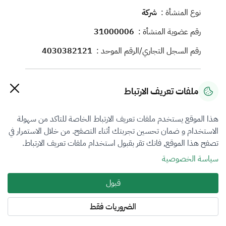
نوع المنشأة :
شركة
رقم عضوية المنشأة :
31000006
رقم السجل التجاري/الرقم الموحد :
4030382121
معلومات الاتصال
ملفات تعريف الارتباط
رقم الجوال :
0535533523
هذا الموقع يستخدم ملفات تعريف الارتباط الخاصة للتاكد من سهولة
البريد الإلكتروني :
executive@maqdar.com.sa
الاستخدام و ضمان تحسين تجربتك أثناء التصفح. من خلال الاستمرار في
الموقع الإلكتروني :
تصفح هذا الموقع, فانك تقر بقبول استخدام ملفات تعريف الارتباط.
العنوان :
سياسة الخصوصية
JJAB2461, 2461, الامير عبدالمجيد, 8076, راشد
قبول
بن صالح, مكة المكرمة, جدة, 22433
الضروريات فقط
فروع التقييم