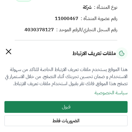
نوع المنشأة :
شركة
رقم عضوية المنشأة :
11000467
رقم السجل التجاري/الرقم الموحد :
4030378127
معلومات الاتصال
ملفات تعريف الارتباط
رقم الجوال :
0535497555
هذا الموقع يستخدم ملفات تعريف الارتباط الخاصة للتاكد من سهولة
البريد الإلكتروني :
info@almousaval.net
الاستخدام و ضمان تحسين تجربتك أثناء التصفح. من خلال الاستمرار في
الموقع الإلكتروني :
تصفح هذا الموقع, فانك تقر بقبول استخدام ملفات تعريف الارتباط.
العنوان :
سياسة الخصوصية
JHUA3871, 3871, ابحر الشمالية, 9276, الامير
قبول
سلطان, مكة المكرمة, جدة, 23817
الضروريات فقط
فروع التقييم