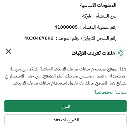
المعلومات الأساسية
نوع المنشأة :
شركة
رقم عضوية المنشأة :
41000005
رقم السجل التجاري/الرقم الموحد :
4030487690
ملفات تعريف الارتباط
معلومات الاتصال
هذا الموقع يستخدم ملفات تعريف الارتباط الخاصة للتاكد من سهولة
رقم الجوال :
0503559911
الاستخدام و ضمان تحسين تجربتك أثناء التصفح. من خلال الاستمرار في
البريد الإلكتروني :
gm@whitecubes.com.sa
تصفح هذا الموقع, فانك تقر بقبول استخدام ملفات تعريف الارتباط.
الموقع الإلكتروني :
سياسة الخصوصية
العنوان :
قبول
None, 23436, مكة المكرمة, جدة, None
الضروريات فقط
فروع التقييم