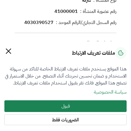
نوع المنشأة :
شركة
رقم عضوية المنشأة :
41000001
رقم السجل التجاري/الرقم الموحد :
4030390527
معلومات الاتصال
ملفات تعريف الارتباط
رقم الجوال :
0555550447
البريد الإلكتروني :
info@khobara.sa
هذا الموقع يستخدم ملفات تعريف الارتباط الخاصة للتاكد من سهولة
الموقع الإلكتروني :
http://www.khobara.sa
الاستخدام و ضمان تحسين تجربتك أثناء التصفح. من خلال الاستمرار في
تصفح هذا الموقع, فانك تقر بقبول استخدام ملفات تعريف الارتباط.
العنوان :
سياسة الخصوصية
4690, 7602 , نجران , حي ظهرة لبن , الر, منطقة
الرياض, الرياض, 13784
قبول
الضروريات فقط
فروع التقييم