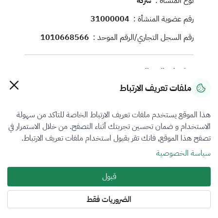
نوع المنشأة :
شركة
رقم عضوية المنشأة :
31000004
رقم السجل التجاري/الرقم الموحد :
1010668566
معلومات الاتصال
ملفات تعريف الارتباط
رقم الجوال :
0548231111
البريد الإلكتروني :
info@cartech.com.sa
هذا الموقع يستخدم ملفات تعريف الارتباط الخاصة للتاكد من سهولة
الموقع الإلكتروني :
https://cartech.com.sa
الاستخدام و ضمان تحسين تجربتك أثناء التصفح. من خلال الاستمرار في
تصفح هذا الموقع, فانك تقر بقبول استخدام ملفات تعريف الارتباط.
العنوان :
سياسة الخصوصية
RQMA7470, 7470, المنار, 4067, عبد الرحمن بن
عبد اللطيف, منطقة الرياض, الرياض, 14222
قبول
الضروريات فقط
فروع التقييم