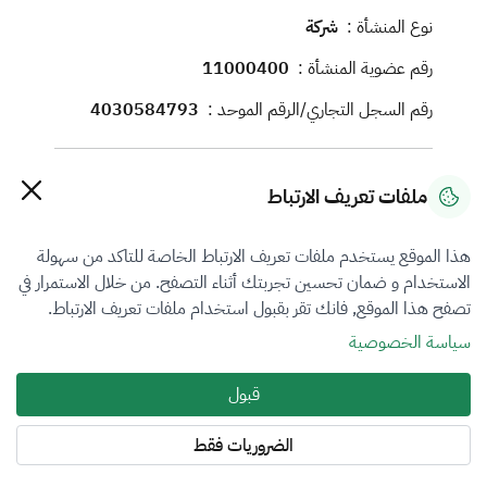
نوع المنشأة :
شركة
رقم عضوية المنشأة :
11000400
رقم السجل التجاري/الرقم الموحد :
4030584793
معلومات الاتصال
ملفات تعريف الارتباط
رقم الجوال :
0561602090
هذا الموقع يستخدم ملفات تعريف الارتباط الخاصة للتاكد من سهولة
البريد الإلكتروني :
info@arre-valuation.sa
الاستخدام و ضمان تحسين تجربتك أثناء التصفح. من خلال الاستمرار في
الموقع الإلكتروني :
https://www.arre-valuation.sa
تصفح هذا الموقع, فانك تقر بقبول استخدام ملفات تعريف الارتباط.
سياسة الخصوصية
العنوان :
5864, BAGC6694، 6694 طريق المندق السيا,
قبول
منطقة الباحة, الباحة, 65735
الضروريات فقط
فروع التقييم