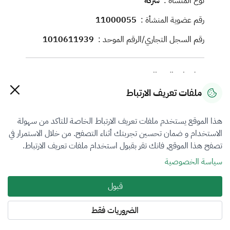
نوع المنشأة :
شركة
رقم عضوية المنشأة :
11000055
رقم السجل التجاري/الرقم الموحد :
1010611939
معلومات الاتصال
ملفات تعريف الارتباط
رقم الجوال :
0581444644
البريد الإلكتروني :
appraisal@amamsaudi.com
هذا الموقع يستخدم ملفات تعريف الارتباط الخاصة للتاكد من سهولة
الموقع الإلكتروني :
https://amamsaudi.com
الاستخدام و ضمان تحسين تجربتك أثناء التصفح. من خلال الاستمرار في
تصفح هذا الموقع, فانك تقر بقبول استخدام ملفات تعريف الارتباط.
العنوان :
سياسة الخصوصية
alys2779, 6271, الياسمين, 2779, طريق الملك
عبدالعزيز, منطقة الرياض, الرياض, 13322
قبول
الضروريات فقط
فروع التقييم