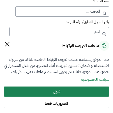
اسم المنشأة
رقم السجل التجاري/الرقم الموحد
رقم الترخيص
ملفات تعريف الارتباط
هذا الموقع يستخدم ملفات تعريف الارتباط الخاصة للتاكد من سهولة
التصنيف
الاستخدام و ضمان تحسين تجربتك أثناء التصفح. من خلال الاستمرار في
تصفح هذا الموقع, فانك تقر بقبول استخدام ملفات تعريف الارتباط.
VFR1
سياسة الخصوصية
فرع التقييم
قبول
المعادن الثمينة والاحجار الكريمة
الضروريات فقط
المنطقة