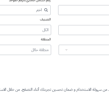
رقم السجل التجاري/الرقم الموحد
التصنيف
الكل
المنطقة
منطقة حائل
د من سهولة الاستخدام و ضمان تحسين تجربتك أثناء التصفح. من خلال الاستم
ت المرخصة"