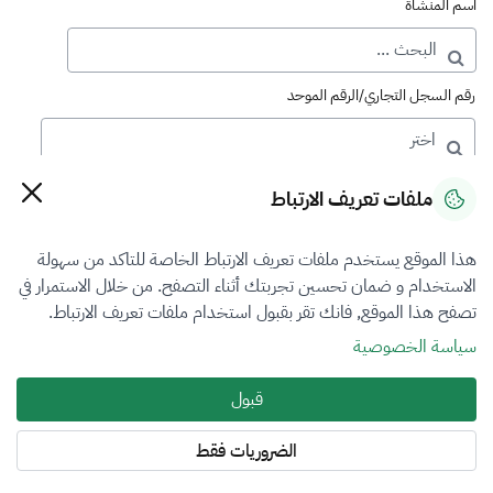
اسم المنشأة
رقم السجل التجاري/الرقم الموحد
رقم الترخيص
ملفات تعريف الارتباط
هذا الموقع يستخدم ملفات تعريف الارتباط الخاصة للتاكد من سهولة
التصنيف
الاستخدام و ضمان تحسين تجربتك أثناء التصفح. من خلال الاستمرار في
تصفح هذا الموقع, فانك تقر بقبول استخدام ملفات تعريف الارتباط.
VFR5
سياسة الخصوصية
فرع التقييم
قبول
الآلات والمعدات والممتلكات المنقولة
الضروريات فقط
المنطقة