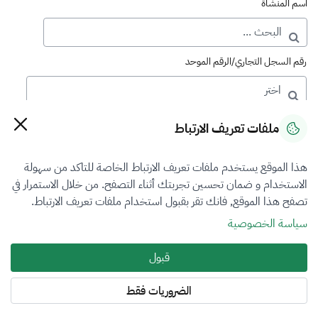
اسم المنشأة
رقم السجل التجاري/الرقم الموحد
رقم الترخيص
ملفات تعريف الارتباط
هذا الموقع يستخدم ملفات تعريف الارتباط الخاصة للتاكد من سهولة
التصنيف
الاستخدام و ضمان تحسين تجربتك أثناء التصفح. من خلال الاستمرار في
تصفح هذا الموقع, فانك تقر بقبول استخدام ملفات تعريف الارتباط.
VFR3
سياسة الخصوصية
فرع التقييم
قبول
الآلات والمعدات والممتلكات المنقولة
الضروريات فقط
المنطقة