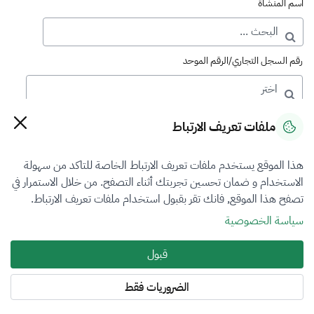
اسم المنشأة
رقم السجل التجاري/الرقم الموحد
رقم الترخيص
ملفات تعريف الارتباط
هذا الموقع يستخدم ملفات تعريف الارتباط الخاصة للتاكد من سهولة
التصنيف
الاستخدام و ضمان تحسين تجربتك أثناء التصفح. من خلال الاستمرار في
تصفح هذا الموقع, فانك تقر بقبول استخدام ملفات تعريف الارتباط.
VFR2
سياسة الخصوصية
فرع التقييم
قبول
الآلات والمعدات والممتلكات المنقولة
الضروريات فقط
المنطقة