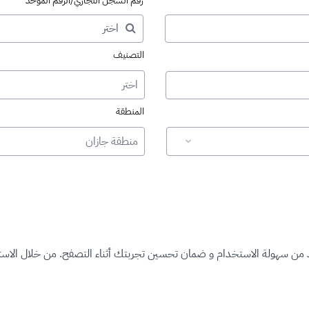
رقم السجل التجاري/الرقم الموحد
التصنيف
اختر
المنطقة
منطقة جازان
د من سهولة الاستخدام و ضمان تحسين تجربتك أثناء التصفح. من خلال الاستم
ت المرخصة"