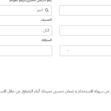
رقم السجل التجاري/الرقم الموحد
التصنيف
الكل
المنطقة
د من سهولة الاستخدام و ضمان تحسين تجربتك أثناء التصفح. من خلال الاستم
ت المرخصة"