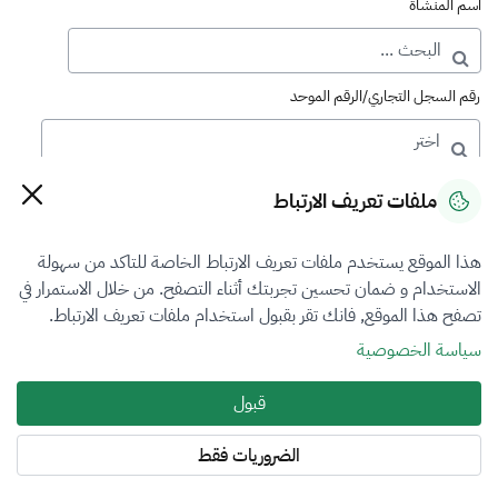
اسم المنشأة
رقم السجل التجاري/الرقم الموحد
رقم الترخيص
ملفات تعريف الارتباط
هذا الموقع يستخدم ملفات تعريف الارتباط الخاصة للتاكد من سهولة
التصنيف
الاستخدام و ضمان تحسين تجربتك أثناء التصفح. من خلال الاستمرار في
تصفح هذا الموقع, فانك تقر بقبول استخدام ملفات تعريف الارتباط.
VFR3
سياسة الخصوصية
فرع التقييم
قبول
الآلات والمعدات والممتلكات المنقولة
الضروريات فقط
المنطقة