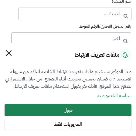
اسم المنشأة
رقم السجل التجاري/الرقم الموحد
رقم الترخيص
ملفات تعريف الارتباط
هذا الموقع يستخدم ملفات تعريف الارتباط الخاصة للتاكد من سهولة
التصنيف
الاستخدام و ضمان تحسين تجربتك أثناء التصفح. من خلال الاستمرار في
تصفح هذا الموقع, فانك تقر بقبول استخدام ملفات تعريف الارتباط.
VFR4
سياسة الخصوصية
فرع التقييم
قبول
الآلات والمعدات والممتلكات المنقولة
الضروريات فقط
المنطقة