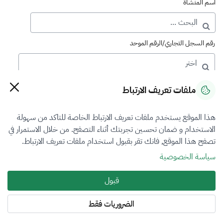
اسم المنشأة
رقم السجل التجاري/الرقم الموحد
رقم الترخيص
ملفات تعريف الارتباط
هذا الموقع يستخدم ملفات تعريف الارتباط الخاصة للتاكد من سهولة
التصنيف
الاستخدام و ضمان تحسين تجربتك أثناء التصفح. من خلال الاستمرار في
تصفح هذا الموقع, فانك تقر بقبول استخدام ملفات تعريف الارتباط.
VFR4
سياسة الخصوصية
فرع التقييم
قبول
الآلات والمعدات والممتلكات المنقولة
الضروريات فقط
المنطقة