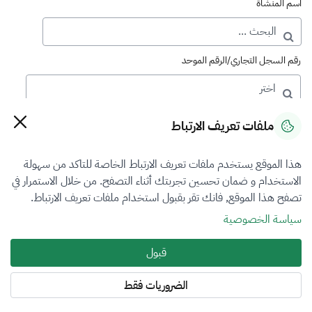
اسم المنشأة
رقم السجل التجاري/الرقم الموحد
رقم الترخيص
ملفات تعريف الارتباط
هذا الموقع يستخدم ملفات تعريف الارتباط الخاصة للتاكد من سهولة
التصنيف
الاستخدام و ضمان تحسين تجربتك أثناء التصفح. من خلال الاستمرار في
تصفح هذا الموقع, فانك تقر بقبول استخدام ملفات تعريف الارتباط.
VFR1
سياسة الخصوصية
فرع التقييم
قبول
المعادن الثمينة والاحجار الكريمة
الضروريات فقط
المنطقة