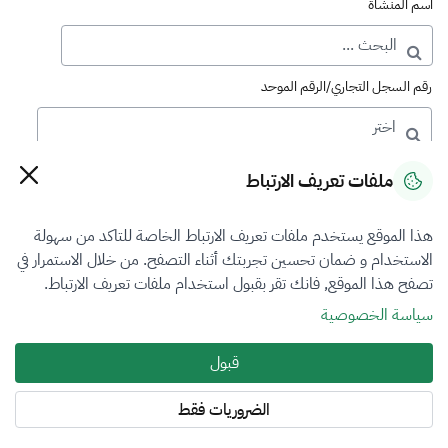
اسم المنشأة
رقم السجل التجاري/الرقم الموحد
رقم الترخيص
ملفات تعريف الارتباط
هذا الموقع يستخدم ملفات تعريف الارتباط الخاصة للتاكد من سهولة
التصنيف
الاستخدام و ضمان تحسين تجربتك أثناء التصفح. من خلال الاستمرار في
تصفح هذا الموقع, فانك تقر بقبول استخدام ملفات تعريف الارتباط.
VFR5
سياسة الخصوصية
فرع التقييم
قبول
المعادن الثمينة والاحجار الكريمة
الضروريات فقط
المنطقة