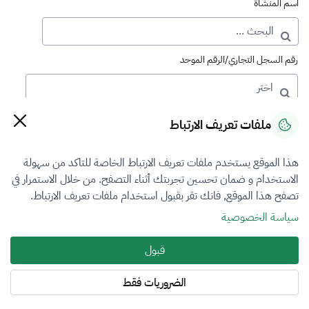
اسم المنشأة
رقم السجل التجاري/الرقم الموحد
رقم الترخيص
ملفات تعريف الارتباط
هذا الموقع يستخدم ملفات تعريف الارتباط الخاصة للتاكد من سهولة
التصنيف
الاستخدام و ضمان تحسين تجربتك أثناء التصفح. من خلال الاستمرار في
تصفح هذا الموقع, فانك تقر بقبول استخدام ملفات تعريف الارتباط.
VFR3
سياسة الخصوصية
فرع التقييم
قبول
الآلات والمعدات والممتلكات المنقولة
الضروريات فقط
المنطقة