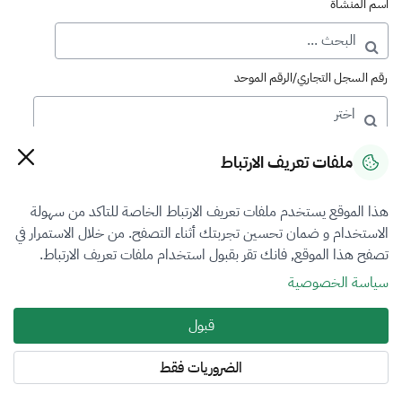
اسم المنشأة
رقم السجل التجاري/الرقم الموحد
رقم الترخيص
ملفات تعريف الارتباط
هذا الموقع يستخدم ملفات تعريف الارتباط الخاصة للتاكد من سهولة
التصنيف
الاستخدام و ضمان تحسين تجربتك أثناء التصفح. من خلال الاستمرار في
تصفح هذا الموقع, فانك تقر بقبول استخدام ملفات تعريف الارتباط.
VFR3
سياسة الخصوصية
فرع التقييم
قبول
الآلات والمعدات والممتلكات المنقولة
الضروريات فقط
المنطقة