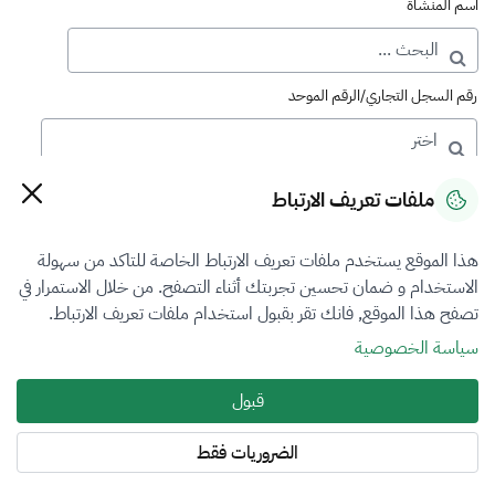
اسم المنشأة
رقم السجل التجاري/الرقم الموحد
رقم الترخيص
ملفات تعريف الارتباط
هذا الموقع يستخدم ملفات تعريف الارتباط الخاصة للتاكد من سهولة
التصنيف
الاستخدام و ضمان تحسين تجربتك أثناء التصفح. من خلال الاستمرار في
تصفح هذا الموقع, فانك تقر بقبول استخدام ملفات تعريف الارتباط.
VFR5
سياسة الخصوصية
فرع التقييم
قبول
المعادن الثمينة والاحجار الكريمة
الضروريات فقط
المنطقة