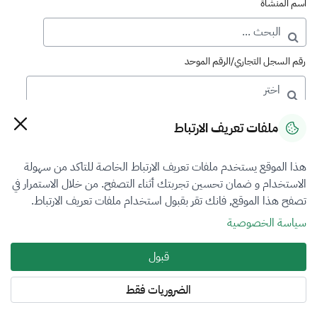
اسم المنشأة
رقم السجل التجاري/الرقم الموحد
رقم الترخيص
ملفات تعريف الارتباط
هذا الموقع يستخدم ملفات تعريف الارتباط الخاصة للتاكد من سهولة
التصنيف
الاستخدام و ضمان تحسين تجربتك أثناء التصفح. من خلال الاستمرار في
تصفح هذا الموقع, فانك تقر بقبول استخدام ملفات تعريف الارتباط.
VFR3
سياسة الخصوصية
فرع التقييم
قبول
الآلات والمعدات والممتلكات المنقولة
الضروريات فقط
المنطقة