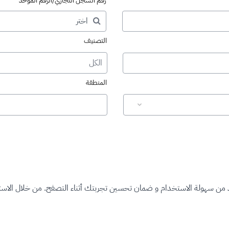
رقم السجل التجاري/الرقم الموحد
التصنيف
الكل
المنطقة
د من سهولة الاستخدام و ضمان تحسين تجربتك أثناء التصفح. من خلال الاستم
ت المرخصة"