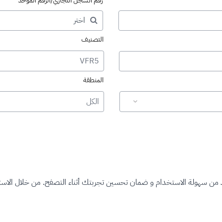
رقم السجل التجاري/الرقم الموحد
التصنيف
VFR5
المنطقة
الكل
د من سهولة الاستخدام و ضمان تحسين تجربتك أثناء التصفح. من خلال الاستم
ت المرخصة"