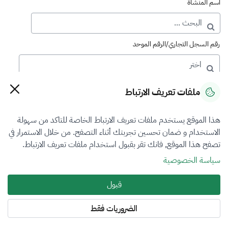
اسم المنشأة
رقم السجل التجاري/الرقم الموحد
رقم الترخيص
ملفات تعريف الارتباط
هذا الموقع يستخدم ملفات تعريف الارتباط الخاصة للتاكد من سهولة
التصنيف
الاستخدام و ضمان تحسين تجربتك أثناء التصفح. من خلال الاستمرار في
تصفح هذا الموقع, فانك تقر بقبول استخدام ملفات تعريف الارتباط.
VFR5
سياسة الخصوصية
فرع التقييم
قبول
الآلات والمعدات والممتلكات المنقولة
الضروريات فقط
المنطقة