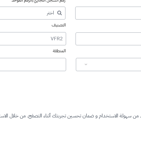
رقم السجل التجاري/الرقم الموحد
التصنيف
VFR2
المنطقة
د من سهولة الاستخدام و ضمان تحسين تجربتك أثناء التصفح. من خلال الاستم