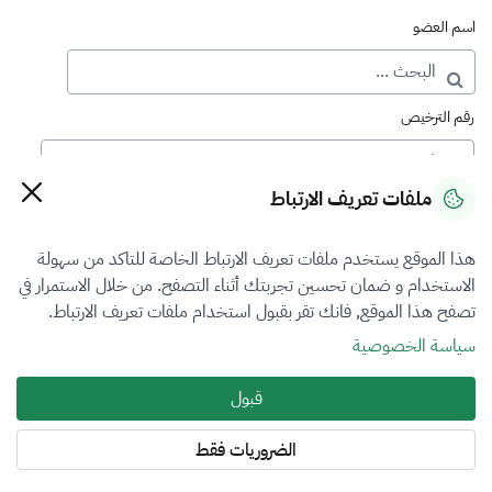
اسم العضو
رقم الترخيص
ملفات تعريف الارتباط
رقم العضوية
هذا الموقع يستخدم ملفات تعريف الارتباط الخاصة للتاكد من سهولة
الاستخدام و ضمان تحسين تجربتك أثناء التصفح. من خلال الاستمرار في
فرع التقييم
تصفح هذا الموقع, فانك تقر بقبول استخدام ملفات تعريف الارتباط.
المعادن الثمينة والاحجار الكريمة
سياسة الخصوصية
نوع العضوية
قبول
طالب منتسب
الضروريات فقط
المنطقة