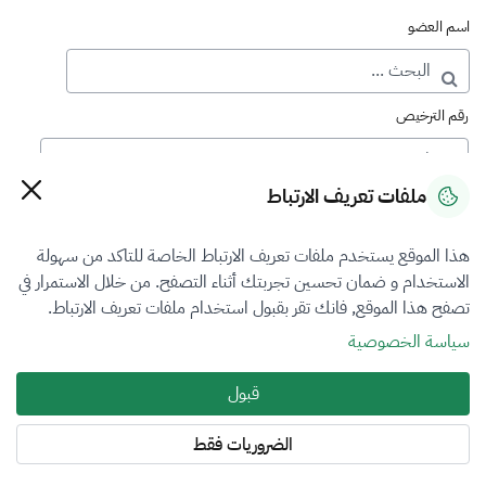
اسم العضو
رقم الترخيص
ملفات تعريف الارتباط
رقم العضوية
هذا الموقع يستخدم ملفات تعريف الارتباط الخاصة للتاكد من سهولة
الاستخدام و ضمان تحسين تجربتك أثناء التصفح. من خلال الاستمرار في
فرع التقييم
تصفح هذا الموقع, فانك تقر بقبول استخدام ملفات تعريف الارتباط.
المعادن الثمينة والاحجار الكريمة
سياسة الخصوصية
نوع العضوية
قبول
الكل
الضروريات فقط
المنطقة