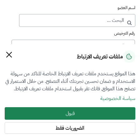
اسم العضو
رقم الترخيص
ملفات تعريف الارتباط
رقم العضوية
هذا الموقع يستخدم ملفات تعريف الارتباط الخاصة للتاكد من سهولة
الاستخدام و ضمان تحسين تجربتك أثناء التصفح. من خلال الاستمرار في
فرع التقييم
تصفح هذا الموقع, فانك تقر بقبول استخدام ملفات تعريف الارتباط.
المعادن الثمينة والاحجار الكريمة
سياسة الخصوصية
نوع العضوية
قبول
الكل
الضروريات فقط
المنطقة