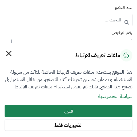
اسم العضو
رقم الترخيص
ملفات تعريف الارتباط
رقم العضوية
هذا الموقع يستخدم ملفات تعريف الارتباط الخاصة للتاكد من سهولة
الاستخدام و ضمان تحسين تجربتك أثناء التصفح. من خلال الاستمرار في
فرع التقييم
تصفح هذا الموقع, فانك تقر بقبول استخدام ملفات تعريف الارتباط.
المعادن الثمينة والاحجار الكريمة
سياسة الخصوصية
نوع العضوية
قبول
الكل
الضروريات فقط
المنطقة