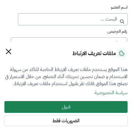
اسم العضو
رقم الترخيص
ملفات تعريف الارتباط
رقم العضوية
هذا الموقع يستخدم ملفات تعريف الارتباط الخاصة للتاكد من سهولة
الاستخدام و ضمان تحسين تجربتك أثناء التصفح. من خلال الاستمرار في
فرع التقييم
تصفح هذا الموقع, فانك تقر بقبول استخدام ملفات تعريف الارتباط.
المعادن الثمينة والاحجار الكريمة
سياسة الخصوصية
نوع العضوية
قبول
الكل
الضروريات فقط
المنطقة