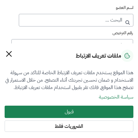
اسم العضو
رقم الترخيص
ملفات تعريف الارتباط
رقم العضوية
هذا الموقع يستخدم ملفات تعريف الارتباط الخاصة للتاكد من سهولة
الاستخدام و ضمان تحسين تجربتك أثناء التصفح. من خلال الاستمرار في
فرع التقييم
تصفح هذا الموقع, فانك تقر بقبول استخدام ملفات تعريف الارتباط.
المعادن الثمينة والاحجار الكريمة
سياسة الخصوصية
نوع العضوية
قبول
طالب منتسب
الضروريات فقط
المنطقة