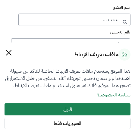
اسم العضو
رقم الترخيص
ملفات تعريف الارتباط
رقم العضوية
هذا الموقع يستخدم ملفات تعريف الارتباط الخاصة للتاكد من سهولة
الاستخدام و ضمان تحسين تجربتك أثناء التصفح. من خلال الاستمرار في
فرع التقييم
تصفح هذا الموقع, فانك تقر بقبول استخدام ملفات تعريف الارتباط.
المعادن الثمينة والاحجار الكريمة
سياسة الخصوصية
نوع العضوية
قبول
طالب منتسب
الضروريات فقط
المنطقة